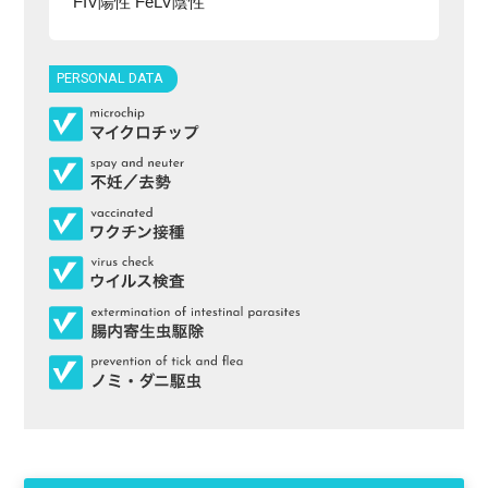
FIV陽性 FeLV陰性
PERSONAL DATA