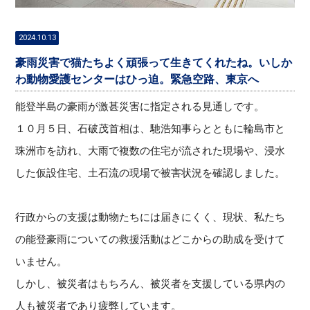
2024.10.13
豪雨災害で猫たちよく頑張って生きてくれたね。いしか
わ動物愛護センターはひっ迫。緊急空路、東京へ
能登半島の豪雨が激甚災害に指定される見通しです。
１０月５日、石破茂首相は、
馳浩知事らとともに輪島市と
珠洲市を訪れ、
大雨で複数の住宅が流された現場や、浸水
した仮設住宅、
土石流の現場で被害状況を確認しました。
行政からの支援は動物たちには届きにくく、現状、
私たち
の能登豪雨についての救援活動はどこからの助成を受けて
い
ません。
しかし、被災者はもちろん、
被災者を支援している県内の
人も被災者であり疲弊しています。