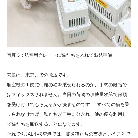
写真３ : 航空用クレートに猫たちを入れて出発準備
問題は、東京までの搬送です。
航空機の１便に何頭の猫を乗せられるのか、
予約の段階で
はフィックスされません。
当日の荷物の積載量次第で何頭
を受け付けてもらえるかが決まるの
です。 ⁡ すべての猫を乗
せられなければ、私たちが二手に分かれ、
他の便を利用し
て猫たちを搬送することになります。 ⁡
それでもJAL小松空港では、
被災猫たちの支援ということで